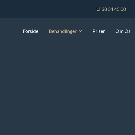
38 34 45 00
Forside
Behandlinger
Priser
Om Os