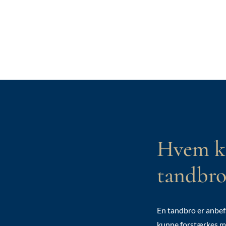
Hvem ka
tandbro
En tandbro er anbef
kunne forstærkes me