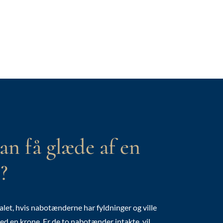
n få glæde af en
?
alet, hvis nabotænderne har fyldninger og ville
d en krone. Er de to nabotænder intakte, vil