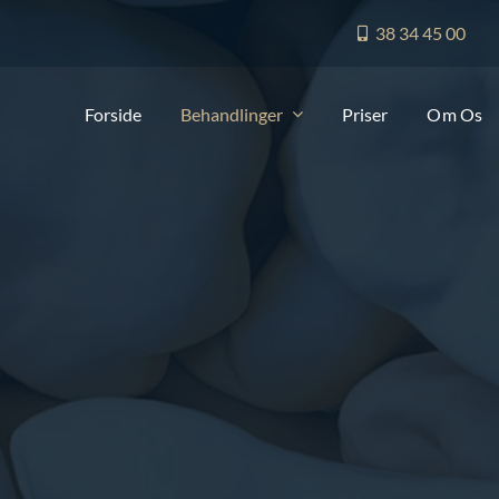
38 34 45 00
Forside
Behandlinger
Priser
Om Os