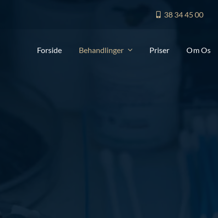
38 34 45 00
Forside
Behandlinger
Priser
Om Os