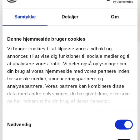
og online booking for at imødekomme dine behov. Vi er
stolte af at kunne tilbyde tandbehandling i en afslappet
Samtykke
Detaljer
Om
atmosfære, hvor du som patient er i centrum.
Denne hjemmeside bruger cookies
Vi bruger cookies til at tilpasse vores indhold og
annoncer, til at vise dig funktioner til sociale medier og til
at analysere vores trafik. Vi deler også oplysninger om
din brug af vores hjemmeside med vores partnere inden
for sociale medier, annonceringspartnere og
analysepartnere. Vores partnere kan kombinere disse
data med andre oplysninger, du har givet dem, eller som
de har indsamlet fra din brug af deres tjenester.
Samtykkevalg
Nødvendig
ONLINE BOOKING