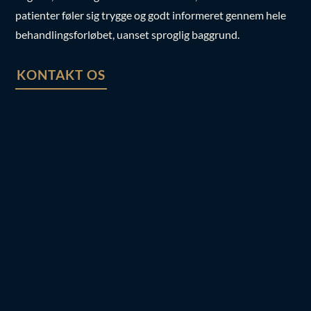
engelsk,
fransk
og
russisk
. Dette sikrer, at alle vores
patienter føler sig trygge og godt informeret gennem hele
behandlingsforløbet, uanset sproglig baggrund.
KONTAKT OS