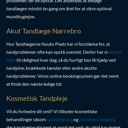
problemer, før de opstår. Det anbefales at besøge
tandlægen mindst én gang om året for at sikre optimal
mundhygiejne.
Akut Tandlæge Nørrebro
Hos Tandlægerne Nuuks Plads har vi forståelse for, at
tandproblemer ofte kan opstå uventet. Derfor har vi
akutte
tider
til rådighed hver dag, så du hurtigt kan få hjælp ved
tandpine, knækkede tænder eller andre akutte
tandproblemer. Vores online bookingsystem gør det nemt
at finde den næste ledige tid.
Kosmetisk Tandpleje
Vil du forbedre dit smil? Vi tilbyder kosmetiske
behandlinger såsom
tandblegning
og
porcelænsfacader
,