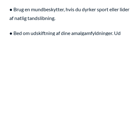
● Brug en mundbeskytter, hvis du dyrker sport eller lider
af natlig tandslibning.
● Bed om udskiftning af dine amalgamfyldninger. Ud
over at reducere risikoen for
infraktioner, vil det også forbedre æstetikken (da de nye
fyldninger vil være
tandfarvede) og undgå bekymringerne angående
kviksølvindhioldet af amalgam
KONTAKT OS