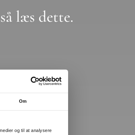
så læs dette.
Om
 medier og til at analysere