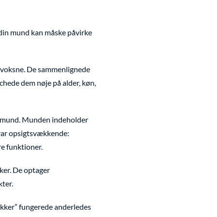
i din mund kan måske påvirke
 voksne. De sammenlignede
ede dem nøje på alder, køn,
es mund. Munden indeholder
, var opsigtsvækkende:
e funktioner.
ker. De optager
ter.
rikker” fungerede anderledes