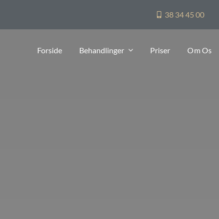
38 34 45 00
Forside
Behandlinger
Priser
Om Os