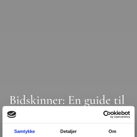
Bidskinner: En guide til
beskyttelse af dine
tænder
Samtykke
Detaljer
Om