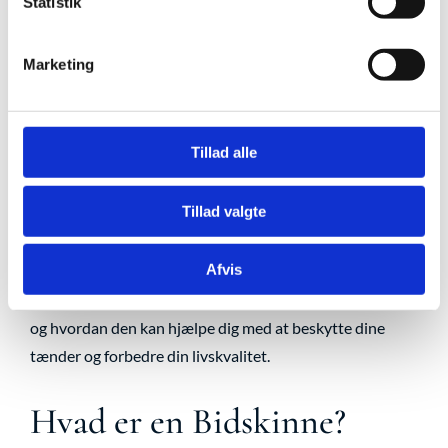
Statistik
Marketing
Tillad alle
Skrevet af Yana Lausten-Thomsen, Tandlæge
Tillad valgte
Der kan være mange årsager til, at man på et tidspunkt
Afvis
skal bruge en bidskinne. I denne blog vil jeg dykke ned i,
hvad en bidskinne er, hvorfor den kan være nødvendig,
og hvordan den kan hjælpe dig med at beskytte dine
tænder og forbedre din livskvalitet.
Hvad er en Bidskinne?