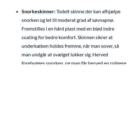
Snorkeskinner:
Todelt skinne der kan afhjælpe
snorken og let til moderat grad af søvnapnø.
Fremstilles i en hård plast med en blød indre
coating for bedre komfort. Skinnen sikrer at
underkæben holdes fremme, når man sover, så
man undgår at svælget lukker sig. Herved
forebygges snorken, og man får herved en roligere
søvn og en bedre iltning af blodet.
Fremstillingenkræver en forudgående
undersøgelse hos en ørenæsehalslæge.
Bidskinne:
En hård bidskinne med blød indre
coating for bedre komfort. Afhængig af forholdene
laves den enten i overkæben eller underkæben.
Den kan aflaste kæbeleddet og beskytte mod
tandslid. Tænderskæren vil være mindre